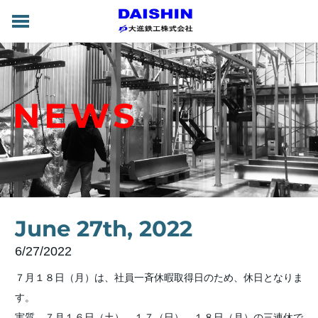
HOME
NEWS
会社情報
NEWS
製品
設備
アクセス
求人情報
ENGLISH
June 27th, 2022
6/27/2022
７月１８日（月）は、社員一斉休暇取得日のため、休日となりま
す。
実質、７月１６日（土）、１７（日）、１８日（月）の三連休で